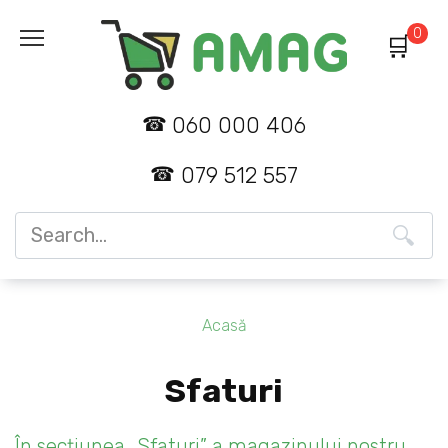
Skip
0
to
content
060 000 406
079 512 557
Search
for:
Acasă
Sfaturi
În secțiunea „Sfaturi” a magazinului nostru