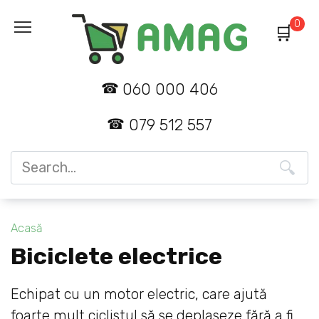
Skip
0
to
content
060 000 406
079 512 557
Search
for:
Acasă
Biciclete electrice
Echipat cu un motor electric, care ajută
foarte mult ciclistul să se deplaseze fără a fi