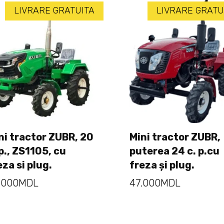
LIVRARE GRATUITA
LIVRARE GRATU
ni tractor ZUBR, 20
Mini tractor ZUBR,
Adaugă în coș
 p., ZS1105, cu
puterea 24 c. p.cu
Adaugă în coș
eza si plug.
freza și plug.
.000
MDL
47.000
MDL