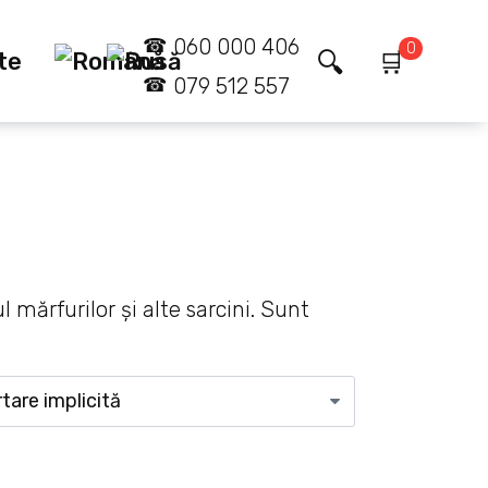
060 000 406
0
te
079 512 557
 mărfurilor și alte sarcini. Sunt