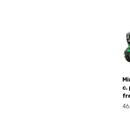
Mi
c.
fr
46