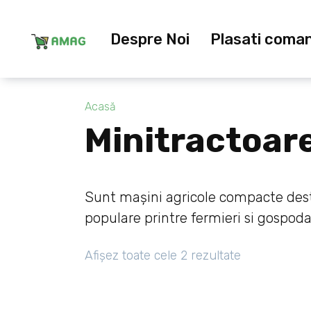
Skip
to
Despre Noi
Plasati coma
content
Acasă
Minitractoar
Sunt mașini agricole compacte destin
populare printre fermieri si gospoda
Afișez toate cele 2 rezultate