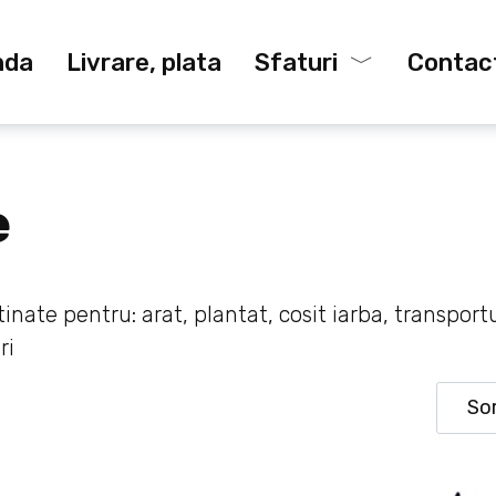
nda
Livrare, plata
Sfaturi
Contac
e
ate pentru: arat, plantat, cosit iarba, transportul
ri