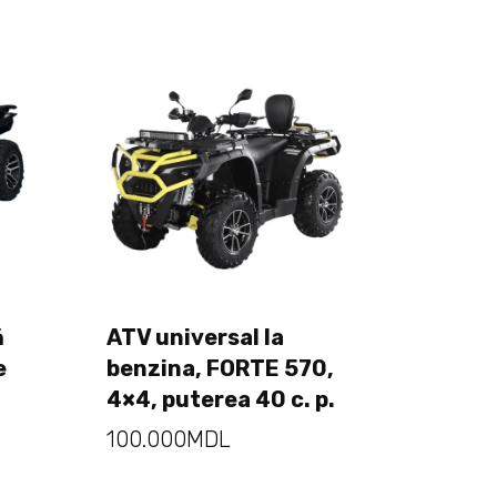
ă
ATV universal la
Adaugă în coș
e
benzina, FORTE 570,
4×4, puterea 40 c. p.
100.000
MDL