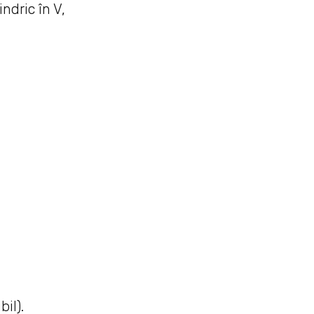
ndric în V,
il).