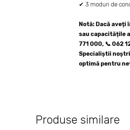
✔ 3 moduri de cond
Notă: Dacă aveți î
sau capacitățile a
771 000, 📞 062 1
Specialiștii noștri
optimă pentru ne
Produse similare