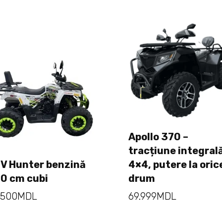
Apollo 370 –
Adaugă în coș
tracțiune integral
V Hunter benzină
4×4, putere la oric
Adaugă în coș
0 cm cubi
drum
.500
MDL
69.999
MDL