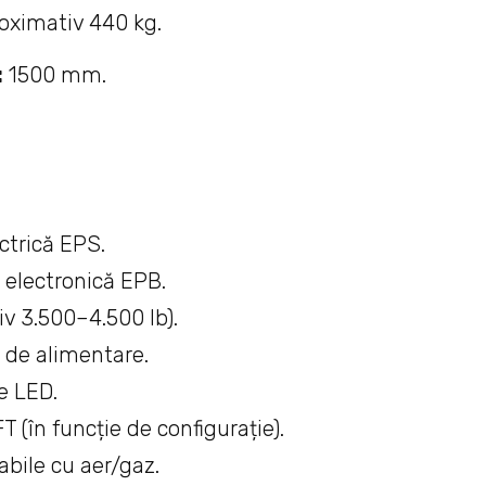
oximativ 440 kg.
:
1500 mm.
ctrică EPS.
 electronică EPB.
iv 3.500–4.500 lb).
 de alimentare.
e LED.
 (în funcție de configurație).
bile cu aer/gaz.