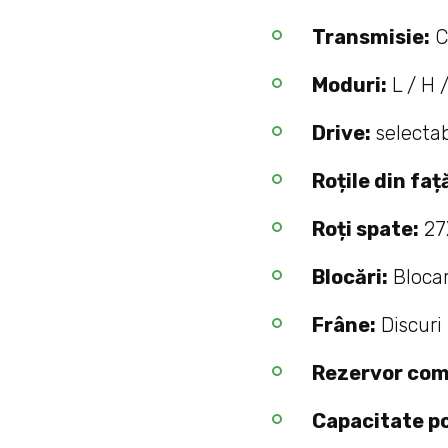
Transmisie:
C
Moduri:
L / H /
Drive:
selectab
Roțile din faț
Roți spate:
27
Blocări:
Blocar
Frâne:
Discuri 
Rezervor com
Capacitate p