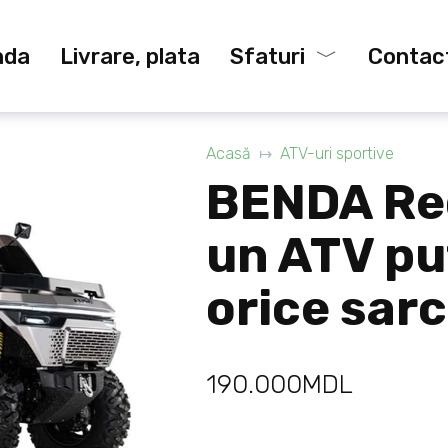
nda
Livrare, plata
Sfaturi
Contac
Acasă
ATV-uri sportive
BENDA Re
un ATV pu
orice sarc
190.000
MDL