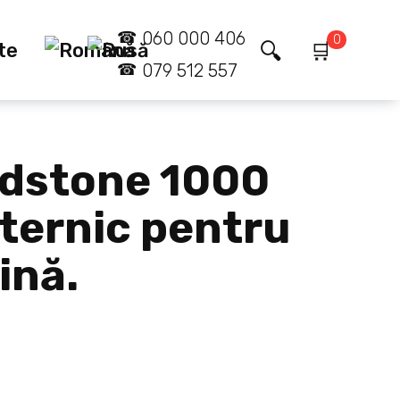
060 000 406
0
te
079 512 557
dstone 1000
ternic pentru
ină.