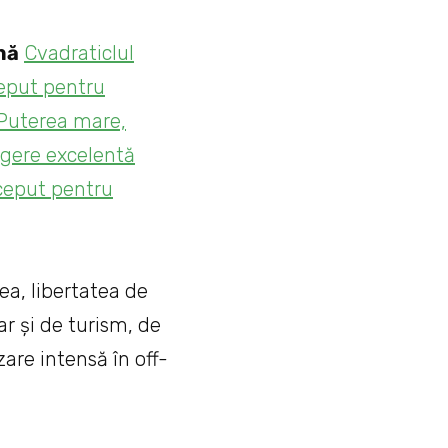
nă
Cvadraticlul
ceput pentru
. Puterea mare,
egere excelentă
ceput pentru
a, libertatea de
ar și de turism, de
are intensă în off-