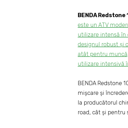
BENDA Redstone 1
este un ATV modern
utilizare intensă în
designul robust și 
atât pentru muncă,
utilizare intensivă în
BENDA Redstone 100
mișcare și încreder
la producătorul chi
road, cât și pentru 