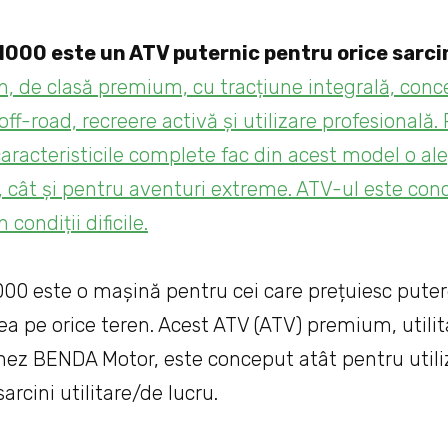
000 este un ATV puternic pentru orice sarci
, de clasă premium, cu tracțiune integrală, con
 off-road, recreere activă și utilizare profesională
caracteristicile complete fac din acest model o al
 cât și pentru aventuri extreme. ATV-ul este con
 condiții dificile.
0 este o mașină pentru cei care prețuiesc putere
ea pe orice teren. Acest ATV (ATV) premium, utilit
nez BENDA Motor, este conceput atât pentru utiliz
sarcini utilitare/de lucru.