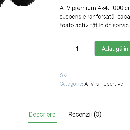
ATV premium 4x4, 1000 cmc
suspensie ranforsată, capa
toate activitățile de servi
Cantitate
Adaugă în
BENDA
Redstone
1000
SKU:
un
Categorie:
ATV-uri sportive
ATV
puternic
pentru
Descriere
Recenzii (0)
orice
sarcină.