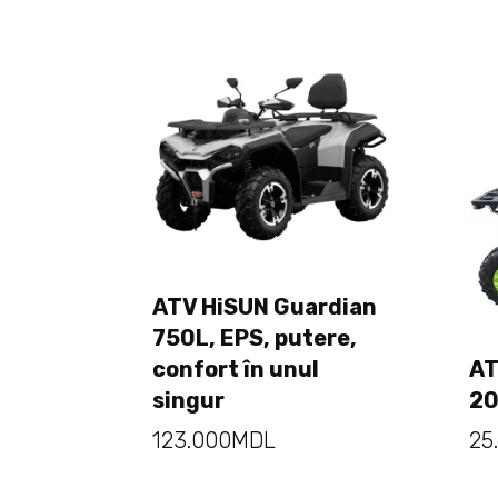
ATV HiSUN Guardian
750L, EPS, putere,
Adaugă în coș
confort în unul
AT
singur
20
123.000
MDL
25