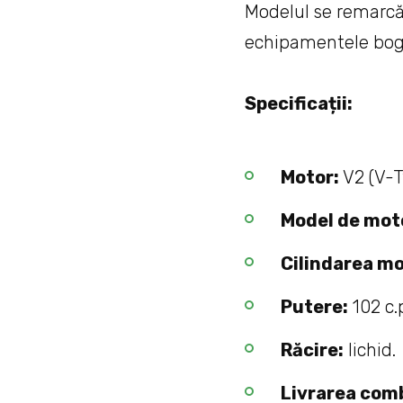
Modelul se remarcă 
echipamentele bogat
Specificații:
Motor:
V2 (V-T
Model de mot
Cilindarea mo
Putere:
102 c.
Răcire:
lichid.
Livrarea comb