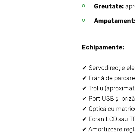
Greutate:
apr
Ampatament
Echipamente:
✔ Servodirecție ele
✔ Frână de parcare
✔ Troliu (aproximat
✔ Port USB și priză
✔ Optică cu matric
✔ Ecran LCD sau TFT
✔ Amortizoare regla