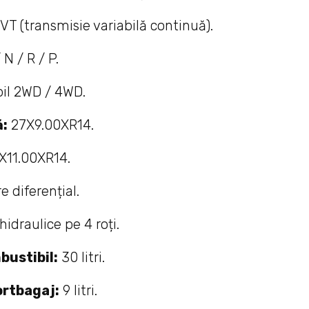
VT (transmisie variabilă continuă).
 N / R / P.
il 2WD / 4WD.
ă:
27X9.00XR14.
X11.00XR14.
e diferențial.
hidraulice pe 4 roți.
bustibil:
30 litri.
ortbagaj:
9 litri.