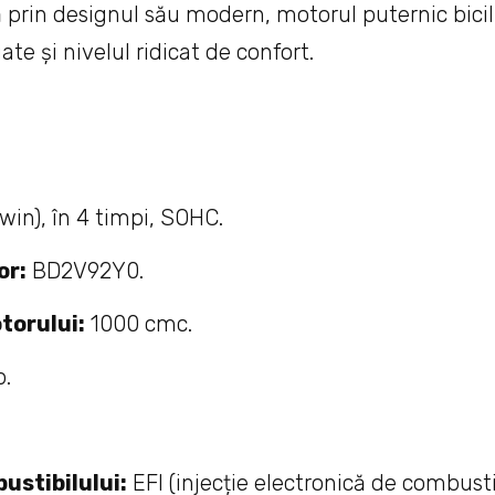
prin designul său modern, motorul puternic bicili
e și nivelul ridicat de confort.
win), în 4 timpi, SOHC.
or:
BD2V92Y0.
torului:
1000 cmc.
p.
ustibilului:
EFI (injecție electronică de combustib