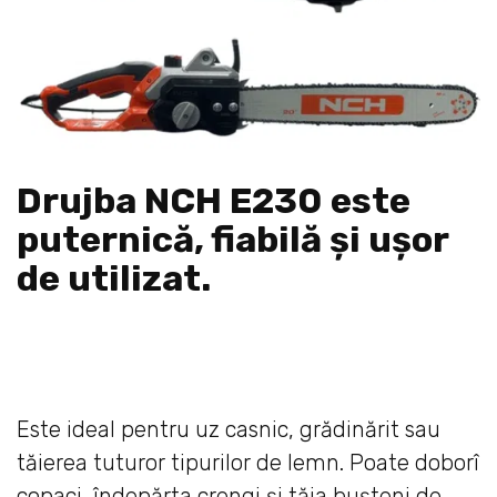
Drujba NCH E230 este
puternică, fiabilă și ușor
de utilizat.
Este ideal pentru uz casnic, grădinărit sau
tăierea tuturor tipurilor de lemn. Poate doborî
copaci, îndepărta crengi și tăia bușteni de