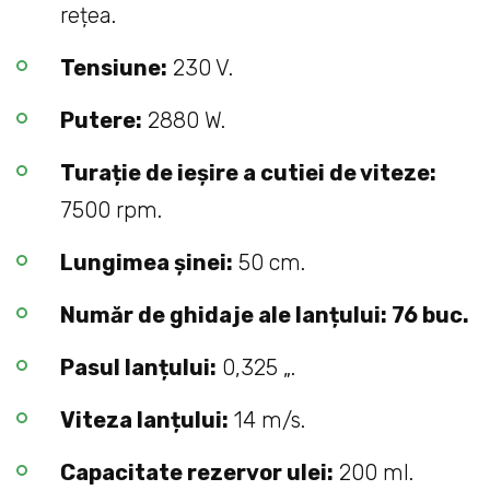
rețea.
Tensiune:
230 V.
Putere:
2880 W.
Turație de ieșire a cutiei de viteze:
7500 rpm.
Lungimea șinei:
50 cm.
Număr de ghidaje ale lanțului: 76 buc.
Pasul lanțului:
0,325 „.
Viteza lanțului:
14 m/s.
Capacitate rezervor ulei:
200 ml.