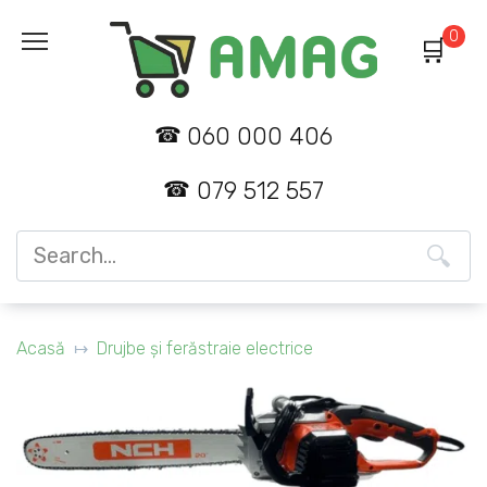
Skip
0
to
content
060 000 406
079 512 557
Search
for:
Acasă
Drujbe și ferăstraie electrice