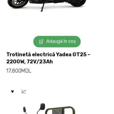
Adaugă în coș
Trotinetă electrică Yadea GT25 –
2200W, 72V/23Ah
17.800
MDL