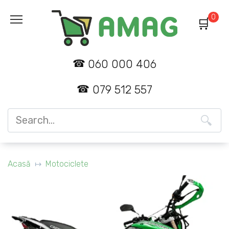
Skip
0
to
content
060 000 406
079 512 557
Search
for:
Acasă
Motociclete