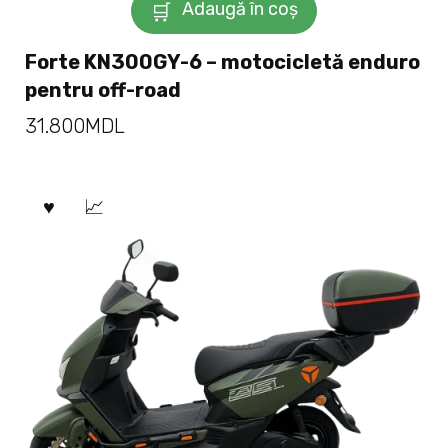
Adaugă în coș
Forte KN300GY-6 – motocicletă enduro
pentru off-road
31.800
MDL