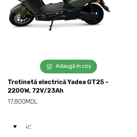
Adaugă în coș
Trotinetă electrică Yadea GT25 –
2200W, 72V/23Ah
17.800
MDL