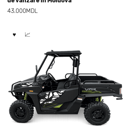
de vânzare în Moldova
43.000
MDL