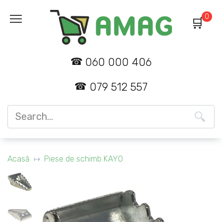
Skip
0
to
content
060 000 406
079 512 557
Search
for:
Acasă
Piese de schimb KAYO