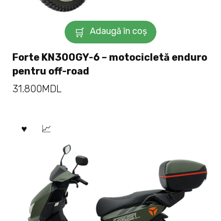
Adaugă în coș
Forte KN300GY-6 – motocicletă enduro
pentru off-road
31.800
MDL