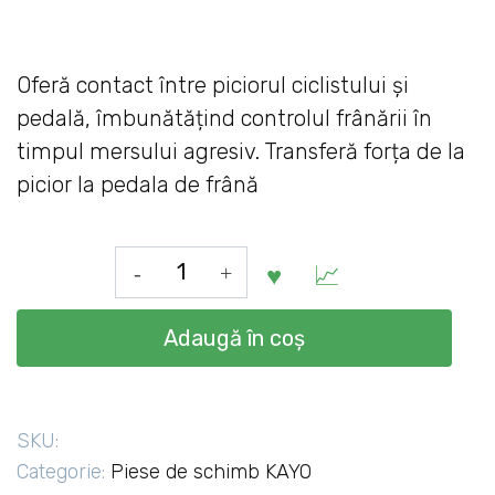
Oferă contact între piciorul ciclistului și
pedală, îmbunătățind controlul frânării în
timpul mersului agresiv. Transferă forța de la
picior la pedala de frână
Cantitate
Suport
pedală
Adaugă în coș
de
frână
pentru
SKU:
motociclete
Categorie:
Piese de schimb KAYO
KAYO