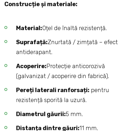
Construcție și materiale:
Material:
Oțel de înaltă rezistență.
Suprafață:
Znurtată / zimțată – efect
antiderapant.
Acoperire:
Protecție anticorozivă
(galvanizat / acoperire din fabrică).
Pereți laterali ranforsați:
pentru
rezistență sporită la uzură.
Diametrul găurii:
5 mm.
Distanța dintre găuri:
11 mm.