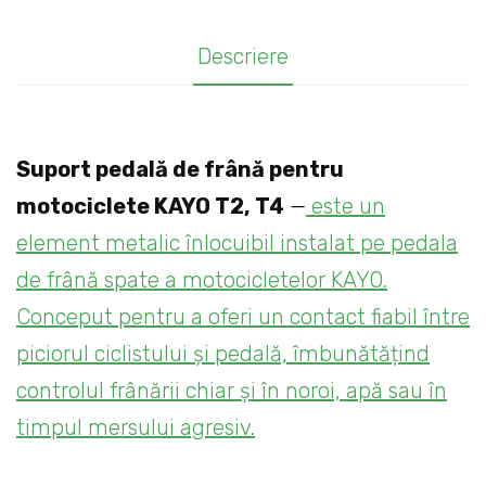
T2,
Descriere
T4
Suport pedală de frână pentru
motociclete KAYO T2, T4
—
este un
element metalic înlocuibil instalat pe pedala
de frână spate a motocicletelor KAYO.
Conceput pentru a oferi un contact fiabil între
piciorul ciclistului și pedală, îmbunătățind
controlul frânării chiar și în noroi, apă sau în
timpul mersului agresiv.