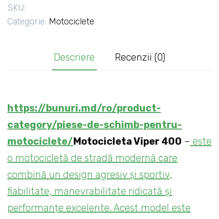
motocicletă
SKU:
puternică
Categorie:
Motociclete
cu
un
Descriere
Recenzii (0)
design
modern
https://bunuri.md/ro/product-
category/piese-de-schimb-pentru-
motociclete/
Motocicleta Viper 400
–
este
o motocicletă de stradă modernă care
combină un design agresiv și sportiv,
fiabilitate, manevrabilitate ridicată și
performanțe excelente. Acest model este