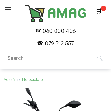
Skip
0
to
content
060 000 406
079 512 557
Search
for:
Acasă
Motociclete