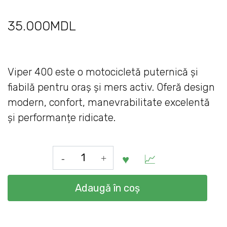
35.000
MDL
Viper 400 este o motocicletă puternică și
fiabilă pentru oraș și mers activ. Oferă design
modern, confort, manevrabilitate excelentă
și performanțe ridicate.
Cantitate
Viper
400
Adaugă în coș
este
o