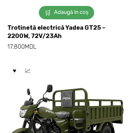
Adaugă în coș
Trotinetă electrică Yadea GT25 –
2200W, 72V/23Ah
17.800
MDL