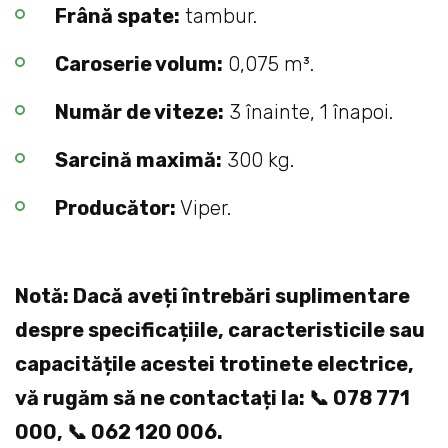
Frână spate:
tambur.
Caroserie volum:
0,075 m³.
Număr de viteze:
3 înainte, 1 înapoi.
Sarcină maximă:
300 kg.
Producător:
Viper.
Notă: Dacă aveți întrebări suplimentare
despre specificațiile, caracteristicile sau
capacitățile acestei trotinete electrice,
vă rugăm să ne contactați la: 📞 078 771
000, 📞 062 120 006.