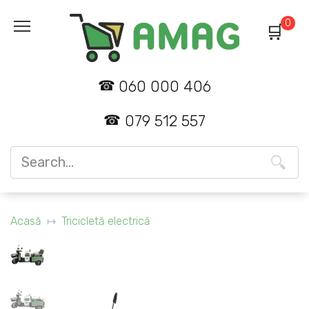
Skip
0
to
content
060 000 406
079 512 557
Search
for:
Acasă
Tricicletă electrică