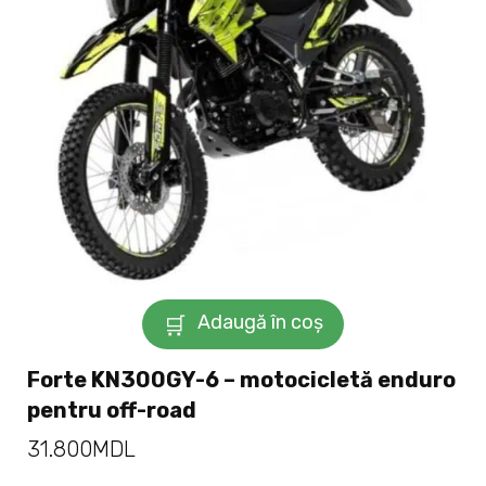
Adaugă în coș
Forte KN300GY-6 – motocicletă enduro
pentru off-road
31.800
MDL