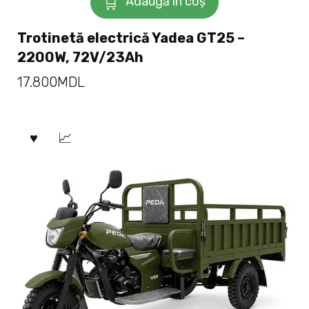
Adaugă în coș
Trotinetă electrică Yadea GT25 –
2200W, 72V/23Ah
17.800
MDL