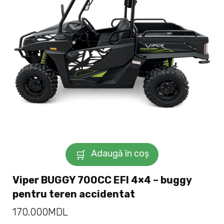
Adaugă în coș
Viper BUGGY 700CC EFI 4×4 – buggy
pentru teren accidentat
170.000
MDL