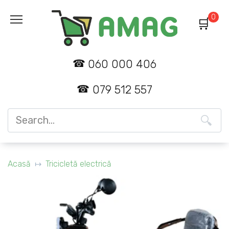
Skip
0
to
content
060 000 406
079 512 557
Search
for:
Acasă
Tricicletă electrică