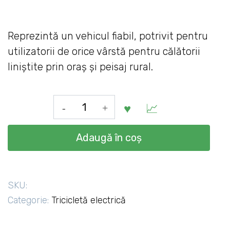
Reprezintă un vehicul fiabil, potrivit pentru
utilizatorii de orice vârstă pentru călătorii
liniștite prin oraș și peisaj rural.
Cantitate
Tricicletă
electrică,
Adaugă în coș
transformabilă,
actionare
electrică
SKU:
Categorie:
Tricicletă electrică