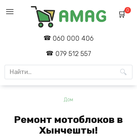
Перейти
0
к
содержанию
060 000 406
079 512 557
Search
for:
Дом
Ремонт мотоблоков в
Хынчешты!