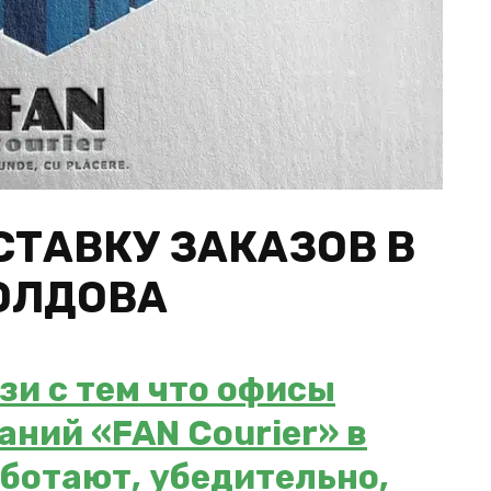
СТАВКУ ЗАКАЗОВ В
ОЛДОВА
и с тем что офисы
паний
«FAN Courier»
в
ботают, убедительно,