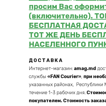
просим Вас оформит
(включительно). 
БЕСПЛАТНАЯ ДОСТ
ТОТ ЖЕ ДЕНЬ БЕСП
НАСЕЛЕННОГО ПУН
Д О С Т А В К А
Интернет-магазин:
amag.md
дос
службы
«FAN Courier»
,
при необ
указанных районах, Республики 
течение 1-3 рабочих дня.
Стоимос
покупателем. Стоимость заказ