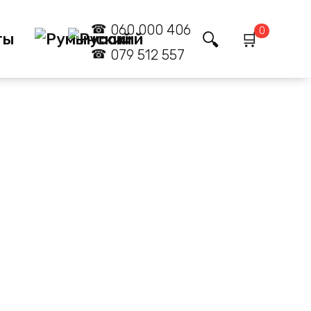
060 000 406
0
ты
079 512 557