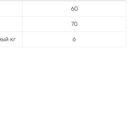
60
70
ный кг
6