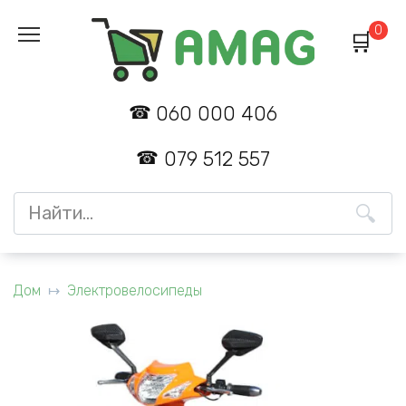
Перейти
0
к
содержанию
060 000 406
079 512 557
Search
for:
Дом
Электровелосипеды