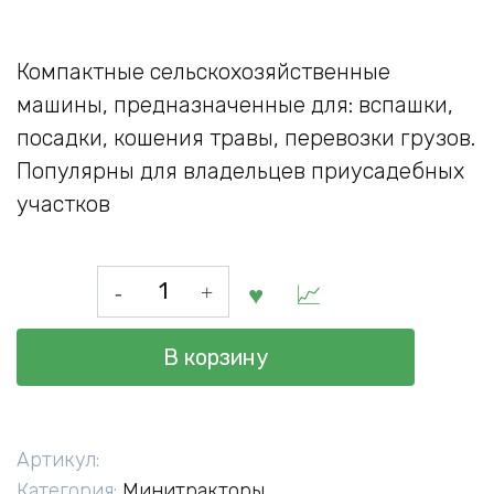
Компактные сельскохозяйственные
машины, предназначенные для: вспашки,
посадки, кошения травы, перевозки грузов.
Популярны для владельцев приусадебных
участков
Количество
товара
Минитрактор
В корзину
ЗУБР,
20
л.
Артикул:
с.,
Категория:
Минитракторы