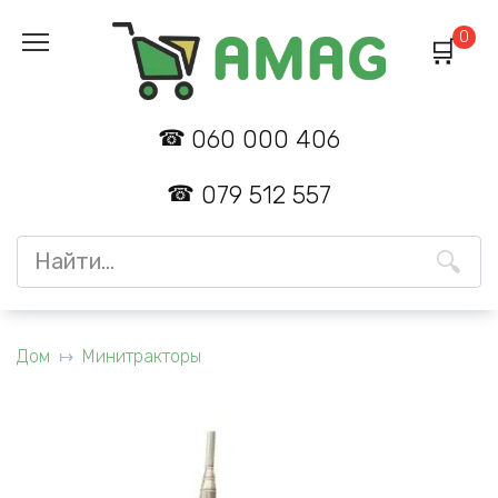
Перейти
0
к
содержанию
060 000 406
079 512 557
Search
for:
Дом
Минитракторы