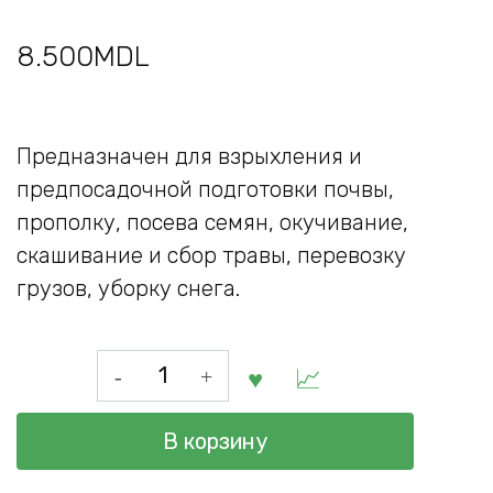
8.500
MDL
Предназначен для взрыхления и
предпосадочной подготовки почвы,
прополку, посева семян, окучивание,
скашивание и сбор травы, перевозку
грузов, уборку снега.
Количество
товара
Мотоблок
В корзину
бензиновый