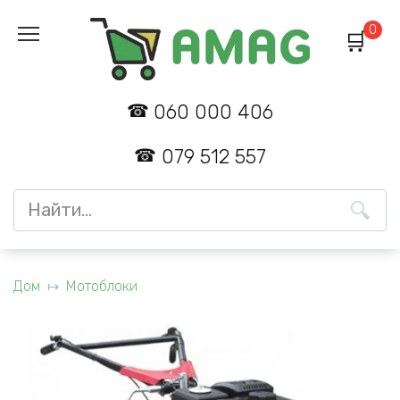
Перейти
0
к
содержанию
060 000 406
079 512 557
Search
for:
Дом
Мотоблоки